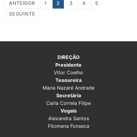
Navegação
ANTERIOR
1
2
3
4
5
de
SEGUINTE
artigos
DIREÇÃO
Presidente
Vitor Coelho
Tesoureira
Maria Nazaré Andrade
Secretária
Carla Correia Filipe
Vogais
Alexandra Santos
Filomena Fonseca